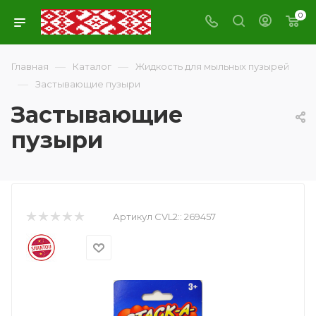
0
—
—
Главная
Каталог
Жидкость для мыльных пузырей
—
Застывающие пузыри
Застывающие
пузыри
Артикул CVL2::
269457