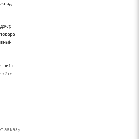
склад
еджер
 товара
тивный
, либо
вайте
т заказу