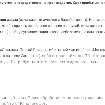
туются непосредственно на производстве. Срок прибытия на 
ния заказа
(если таковые имеются с Вашей стороны). Наш мен
, что бы принять правильное решение на случай, если какого-то
и т.п.): либо доукомплектация заказа, либо замена на альтерна
сДоставка, Почтой России, либо нашей машиной по г.Москве
либо отправкой через ТК . Учиты
м. в разделе Самовывоз),
ли иную ТК требует подготовки и поэтому возможна не
ванный заказ. После обработки менеджер присваивае
 мейл и СМС на телефон.