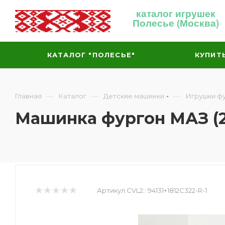
каталог игрушек
Полесье (Москва)
КАТАЛОГ "ПОЛЕСЬЕ"
КУПИТ
—
—
—
Главная
Каталог
Детские машинки
Игрушки ф
Машинка фургон МАЗ (26
Артикул CVL2::
94131+1812C322-R-1