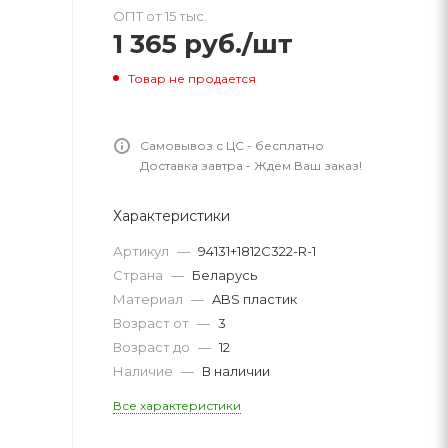
ОПТ от 15 тыс.
1 365
руб.
/шт
Товар не продается
Самовывоз с ЦС - бесплатно
Доставка завтра - Ждем Ваш заказ!
Характеристики
Артикул
—
94131+1812C322-R-1
Страна
—
Беларусь
Материал
—
ABS пластик
Возраст от
—
3
Возраст до
—
12
Наличие
—
В наличии
Все характеристики