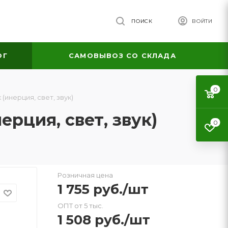
ПОИСК
ВОЙТИ
ОГ
САМОВЫВОЗ СО СКЛАДА
0
(инерция, свет, звук)
рция, свет, звук)
0
Розничная цена
1 755
руб.
/шт
ОПТ от 5 тыс.
1 508
руб.
/шт