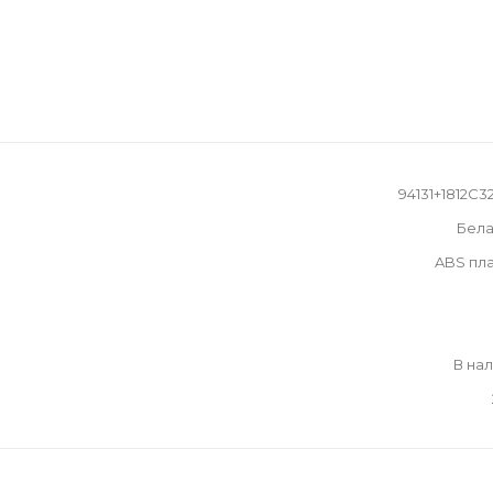
94131+1812C32
Бела
ABS пл
В на