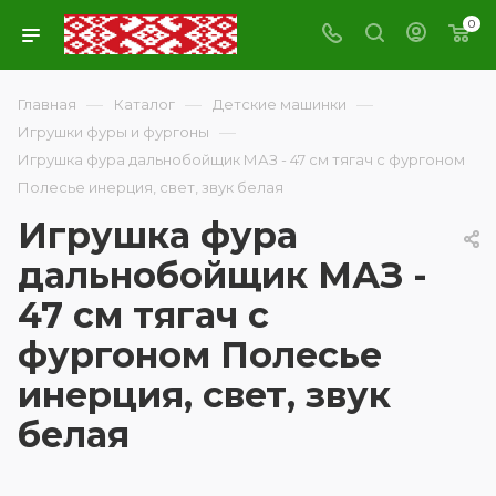
0
—
—
—
Главная
Каталог
Детские машинки
—
Игрушки фуры и фургоны
Игрушка фура дальнобойщик МАЗ - 47 см тягач с фургоном
Полесье инерция, свет, звук белая
Игрушка фура
дальнобойщик МАЗ -
47 см тягач с
фургоном Полесье
инерция, свет, звук
белая