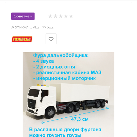
Советуем
Артикул CVL2::
77582