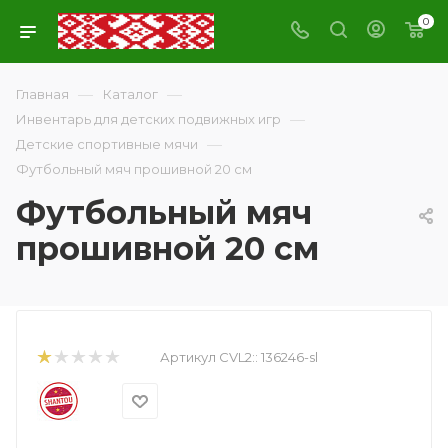
0
—
—
Главная
Каталог
—
Инвентарь для детских подвижных игр
—
Детские спортивные мячи
Футбольный мяч прошивной 20 см
Футбольный мяч
прошивной 20 см
Артикул CVL2::
136246-sl