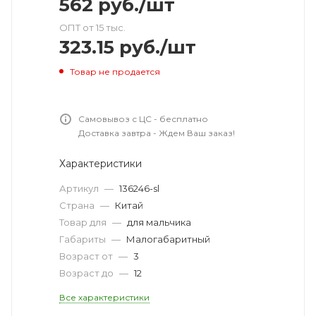
562
руб.
/шт
ОПТ от 15 тыс.
323.15
руб.
/шт
Товар не продается
Самовывоз с ЦС - бесплатно
Доставка завтра - Ждем Ваш заказ!
Характеристики
Артикул
—
136246-sl
Страна
—
Китай
Товар для
—
для мальчика
Габариты
—
Малогабаритный
Возраст от
—
3
Возраст до
—
12
Все характеристики