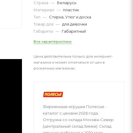
Страна
—
Беларусь
Материал
—
пластик
Тип
—
Стирка, Утюг и доска
Товар для
—
для девочки
Габариты
—
Габаритный
Все характеристики
Цена действительна только для интернет-
магазина и может отличаться от цен в
розничных магазинах
Фирменные игрушки Полесье -
каталог с ценами 2026 года.
Отгрузка со склада Москва-Север
(центральный склад Химки). Склад
игрушек работает с 2010 года.