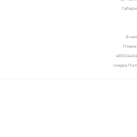
Габари
В на
Плане
48103440
скидка По