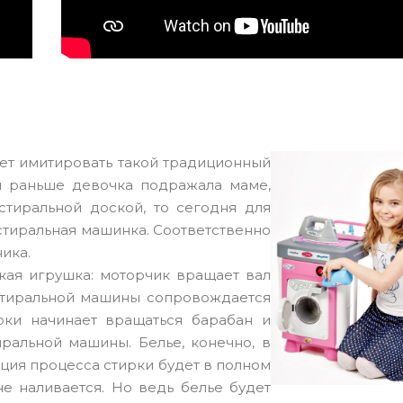
ет имитировать такой традиционный
ли раньше девочка подражала маме,
стиральной доской, то сегодня для
стиральная машинка. Соответственно
ика.
кая игрушка: моторчик вращает вал
стиральной машины сопровождается
ки начинает вращаться барабан и
иральной машины. Белье, конечно, в
ция процесса стирки будет в полном
не наливается. Но ведь белье будет