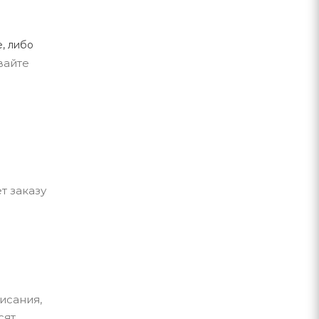
, либо
вайте
т заказу
исания,
сят