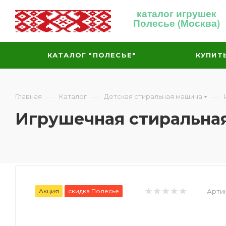
каталог игрушек
Полесье (Москва)
КАТАЛОГ "ПОЛЕСЬЕ"
КУПИТ
—
—
—
Главная
Каталог
Детская стиральная машина
Игрушечная cтиральна
Акция
скидка Полесье
Артик