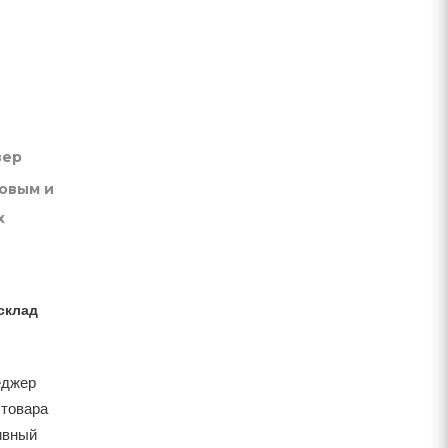
вер
товым и
х
склад
еджер
 товара
тивный