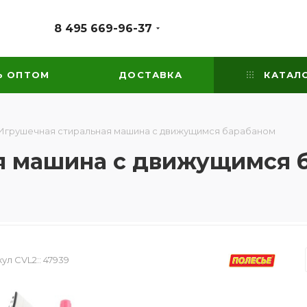
8 495 669-96-37
Ь ОПТОМ
ДОСТАВКА
КАТАЛ
Игрушечная cтиральная машина с движущимся барабаном
я машина с движущимся 
ул CVL2::
47939