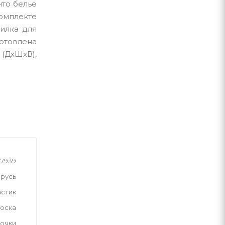
что белье
комплекте
шилка для
готовлена
(ДхШхВ),
47939
русь
астик
доска
вочки