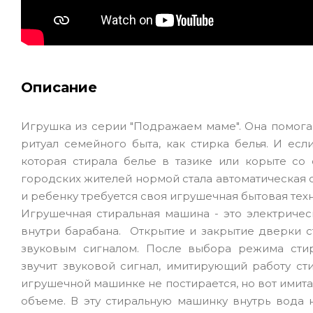
Описание
Игрушка из серии "Подражаем маме". Она помога
ритуал семейного быта, как стирка белья. И ес
которая стирала белье в тазике или корыте со 
городских жителей нормой стала автоматическая 
и ребенку требуется своя игрушечная бытовая техн
Игрушечная стиральная машина - это электричес
внутри барабана. Открытие и закрытие дверки 
звуковым сигналом. После выбора режима стир
звучит звуковой сигнал, имитирующий работу ст
игрушечной машинке не постирается, но вот имита
объеме. В эту стиральную машинку внутрь вода 