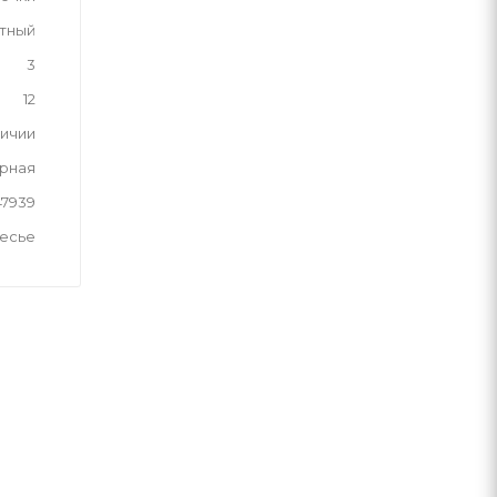
тный
3
12
личии
рная
47939
лесье