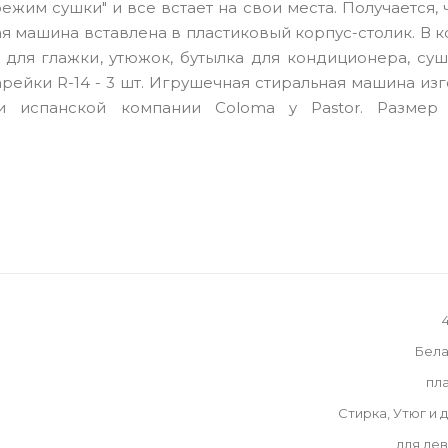
жим сушки" и все встает на свои места. Получается, 
ьная машина вставлена в пластиковый корпус-столик. В 
 для глажки, утюжок, бутылка для кондиционера, су
тарейки R-14 - 3 шт. Игрушечная cтиральная машина из
и испанской компании Coloma y Pastor. Размер 
Бела
пл
Стирка, Утюг и 
для де