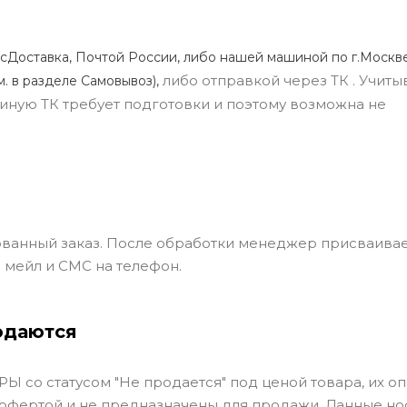
сДоставка, Почтой России, либо нашей машиной по г.Москве
либо отправкой через ТК . Учиты
м. в разделе Самовывоз),
ли иную ТК требует подготовки и поэтому возможна не
ванный заказ. После обработки менеджер присваивае
 мейл и СМС на телефон.
одаются
Ы со статусом "Не продается" под ценой товара, их оп
 офертой и не предназначены для продажи. Данные но