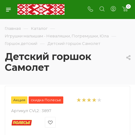
0
—
—
Главная
Каталог
—
Игрушки малышам - Неваляшки, Погремушки, Юла
—
Горшок детский
Детский горшок Самолет
Детский горшок
Самолет
Акция
скидка Полесье
Артикул CVL2::
3897