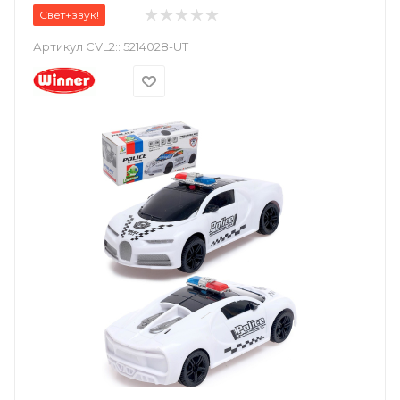
Свет+звук!
Артикул CVL2::
5214028-UT