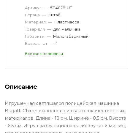
Артикул
—
5214028-UT
Страна
—
Китай
Материал
—
Пластмасса
Товар для
—
для мальчика
Габариты
—
Малогабаритный
Возраст от
—
1
Все характеристики
Описание
Игрушечная святящаяся полицейская машинка
Bugatti Chiron выполнена из высококачественных
материалов. Длина - 18 см, Ширина - 8,5 см, Высота
- 6,5 см. Игрушка функциональная: звучит и мигает,
горит подсветка салона , сама ездит по