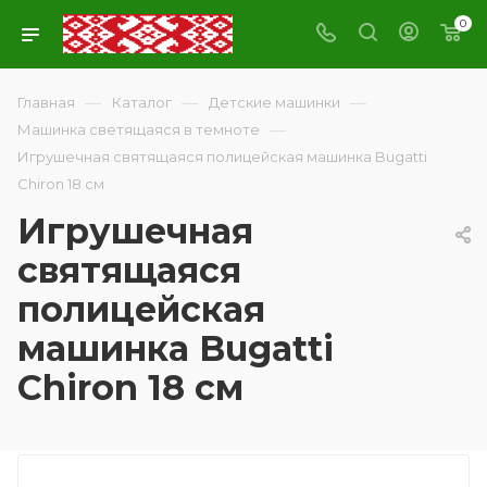
0
—
—
—
Главная
Каталог
Детские машинки
—
Машинка светящаяся в темноте
Игрушечная святящаяся полицейская машинка Bugatti
Chiron 18 см
Игрушечная
святящаяся
полицейская
машинка Bugatti
Chiron 18 см