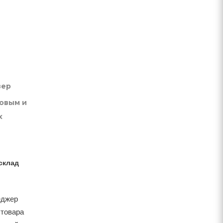
вер
товым и
х
склад
еджер
 товара