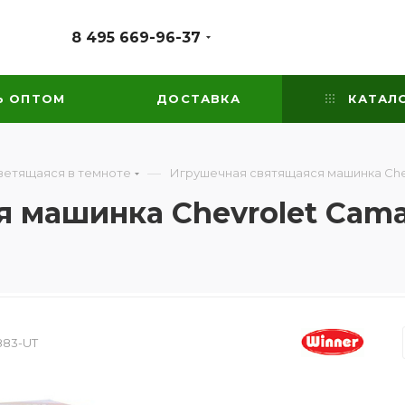
8 495 669-96-37
Ь ОПТОМ
ДОСТАВКА
КАТАЛ
—
ветящаяся в темноте
Игрушечная святящаяся машинка Chev
 машинка Chevrolet Cama
883-UT