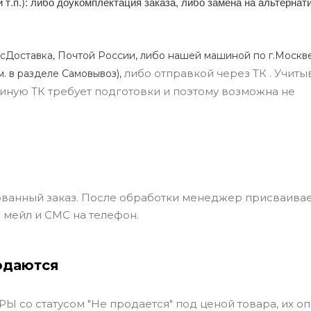
и т.п.): либо доукомплектация заказа, либо замена на альтерна
сДоставка, Почтой России, либо нашей машиной по г.Москве
либо отправкой через ТК . Учиты
м. в разделе Самовывоз),
ли иную ТК требует подготовки и поэтому возможна не
ванный заказ. После обработки менеджер присваивае
 мейл и СМС на телефон.
одаются
Ы со статусом "Не продается" под ценой товара, их оп