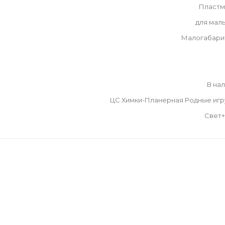
Пластм
для мал
Малогабари
В на
ЦС Химки-Планерная Родные иг
Свет+