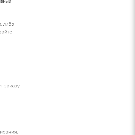
тивный
, либо
вайте
т заказу
исания,