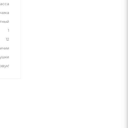
асса
ьчика
тный
1
12
личии
рушки
звук!