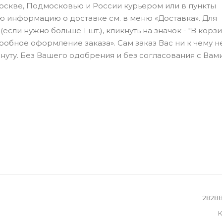
скве, Подмосковью и России курьером или в пункты
ю информацию о доставке см. в меню «Доставка». Для
сли нужно больше 1 шт.), кликнуть на значок - "В корзи
бное оформление заказа». Сам заказ Вас ни к чему н
нуту. Без Вашего одобрения и без согласования с Вами
2828
К