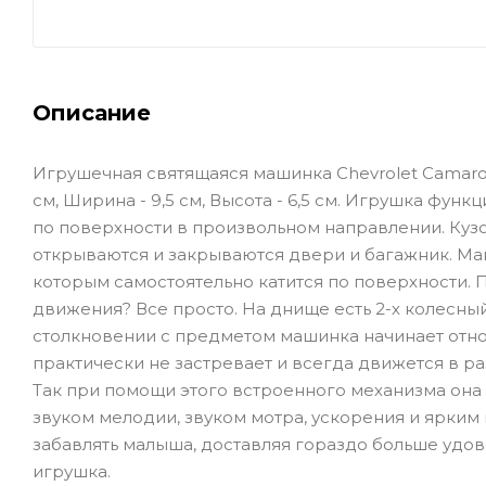
Описание
Игрушечная святящаяся машинка Chevrolet Camaro 
см, Ширина - 9,5 см, Высота - 6,5 см. Игрушка функ
по поверхности в произвольном направлении. Куз
открываются и закрываются двери и багажник. М
которым самостоятельно катится по поверхности. Пи
движения? Все просто. На днище есть 2-х колесн
столкновении с предметом машинка начинает относ
практически не застревает и всегда движется в раз
Так при помощи этого встроенного механизма она
звуком мелодии, звуком мотра, ускорения и ярким 
забавлять малыша, доставляя гораздо больше удов
игрушка.