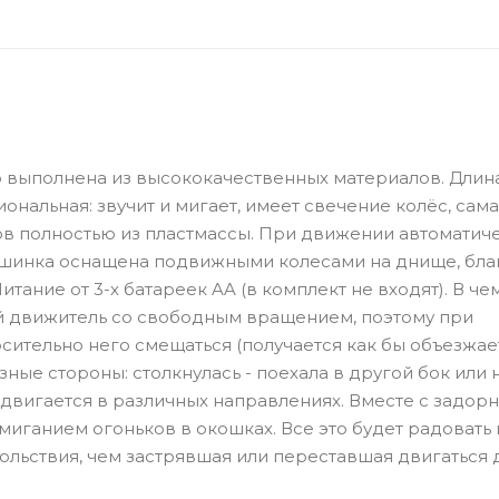
выполнена из высококачественных материалов. Длина 
циональная: звучит и мигает, имеет свечение колёс, сам
ов полностью из пластмассы. При движении автоматич
ашинка оснащена подвижными колесами на днище, бла
тание от 3-х батареек AA (в комплект не входят). В че
ый движитель со свободным вращением, поэтому при
ительно него смещаться (получается как бы объезжает
ные стороны: столкнулась - поехала в другой бок или 
 двигается в различных направлениях. Вместе с задор
миганием огоньков в окошках. Все это будет радовать 
ольствия, чем застрявшая или переставшая двигаться 