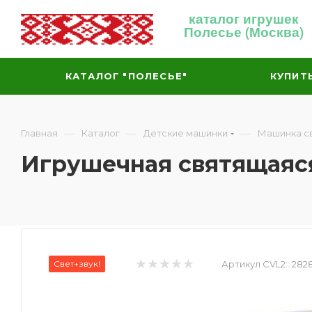
каталог игрушек
Полесье (Москва)
КАТАЛОГ "ПОЛЕСЬЕ"
КУПИТ
—
—
—
Главная
Каталог
Детские машинки
Машинка с
Игрушечная святящаяся
Свет+звук!
Артикул CVL2::
282