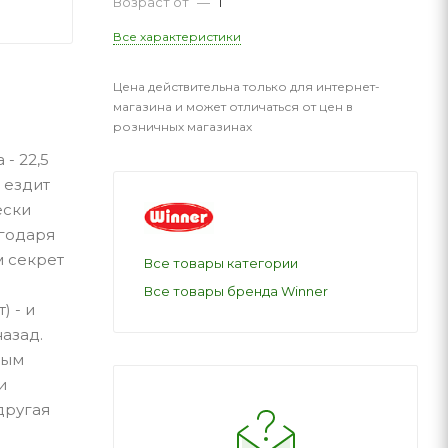
Возраст от
—
1
Все характеристики
Цена действительна только для интернет-
магазина и может отличаться от цен в
розничных магазинах
- 22,5
а ездит
ески
годаря
м секрет
Все товары категории
Все товары бренда Winner
) - и
назад.
ным
и
другая