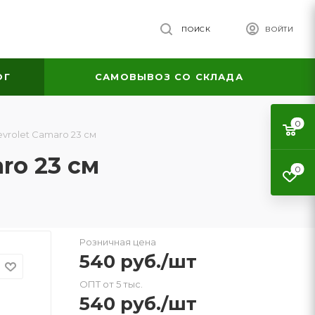
ПОИСК
ВОЙТИ
ОГ
САМОВЫВОЗ СО СКЛАДА
0
rolet Camaro 23 см
ro 23 см
0
Розничная цена
540
руб.
/шт
ОПТ от 5 тыс.
540
руб.
/шт