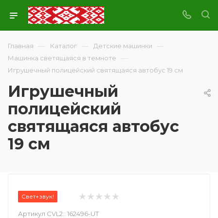
—
—
—
Главная
Каталог
Детские машинки
—
Машинка светящаяся в темноте
Игрушечный полицейский святящаяся автобус 19 см
Игрушечный
полицейский
святящаяся автобус
19 см
Свет+звук!
Артикул CVL2::
162496-UT