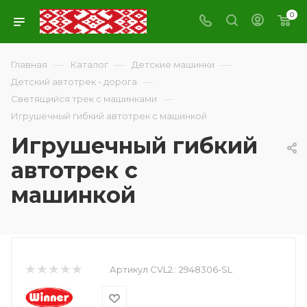
0
—
—
—
Главная
Каталог
Детские машинки
—
Детский автотрек - дорога
—
Светящийся трек с машинками
Игрушечный гибкий автотрек с машинкой
Игрушечный гибкий
автотрек с
машинкой
Артикул CVL2::
2948306-SL