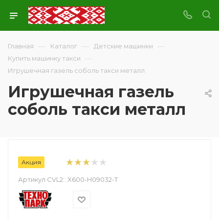
—
—
—
Главная
Каталог
Детские машинки
—
Купить машинку такси
Игрушечная газель соболь такси металл
Игрушечная газель
соболь такси металл
Акция
Артикул CVL2::
X600-H09032-T