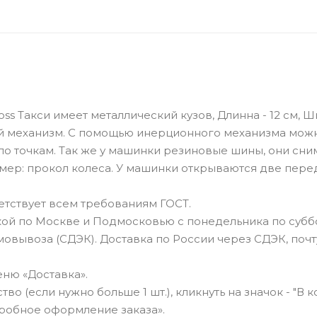
ss Такси имеет металлический кузов, Длинна - 12 см, Ш
нный механизм. С помощью инерционного механизма мож
о точкам. Так же у машинки резиновые шины, они сни
имер: прокол колеса. У машинки открываются две пер
тствует всем требованиям ГОСТ.
ой по Москве и Подмосковью с понедельника по суббо
овывоза (СДЭК). Доставка по России через СДЭК, почт
ню «Доставка».
о (если нужно больше 1 шт.), кликнуть на значок - "В к
робное оформление заказа».