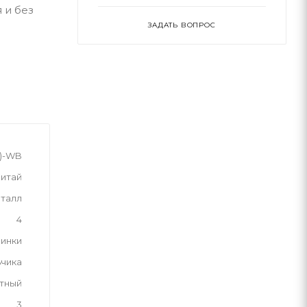
 и без
ЗАДАТЬ ВОПРОС
W)-WB
итай
талл
4
инки
ьчика
тный
3