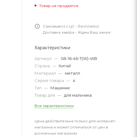
Товар не продается
Самовывоз с ЦС - бесплатно
Доставка завтра - Ждем Ваш заказ!
Характеристики
Артикул
—
SB-16-46-T(W)-WB
Страна
—
Китай
Материал
—
металл
Серия товара
—
4
Тип
—
Машинки
Товар для
—
для мальчика
Все характеристики
Цена действительна только для интернет-
магазина и может отличаться от цен в
розничных магазинах