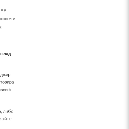
вер
товым и
х
склад
еджер
 товара
тивный
, либо
вайте