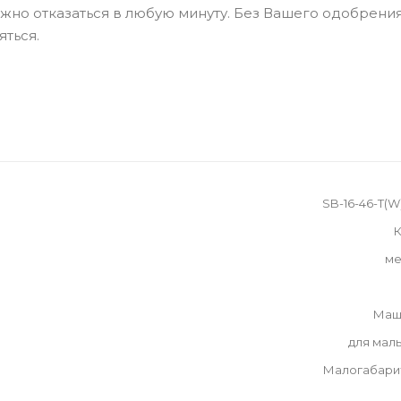
можно отказаться в любую минуту. Без Вашего одобрения
яться.
SB-16-46-T(
К
ме
Маш
для мал
Малогабари