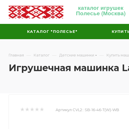
каталог игрушек
Полесье (Москва)
КАТАЛОГ "ПОЛЕСЬЕ"
КУПИТ
—
—
—
Главная
Каталог
Детские машинки
Купить маш
Игрушечная машинка Lad
Артикул CVL2::
SB-16-46-T(W)-WB