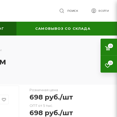
ПОИСК
ВОЙТИ
ОГ
САМОВЫВОЗ СО СКЛАДА
0
м
см
0
Розничная цена
698
руб.
/шт
ОПТ от 5 тыс.
698
руб.
/шт