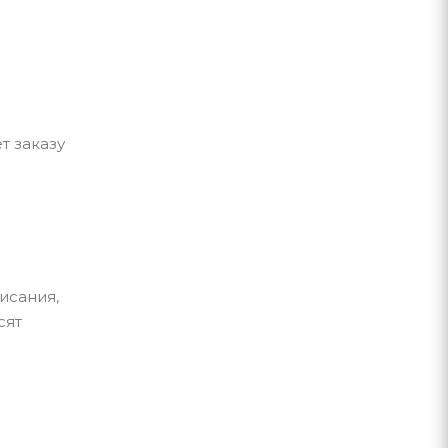
т заказу
исания,
сят