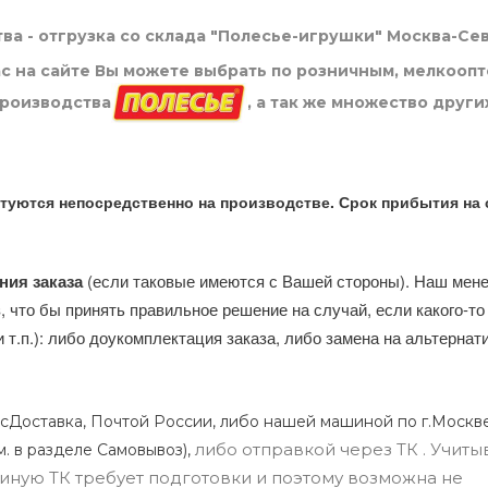
ва - отгрузка со склада "Полесье-игрушки" Москва-Се
нас на сайте Вы можете выбрать по розничным, мелкооп
производства
, а так же множество други
туются непосредственно на производстве. Срок прибытия на 
ния заказа
(если таковые имеются с Вашей стороны). Наш мен
, что бы принять правильное решение на случай, если какого-то
и т.п.): либо доукомплектация заказа, либо замена на альтерна
сДоставка, Почтой России, либо нашей машиной по г.Москве
либо отправкой через ТК . Учиты
м. в разделе Самовывоз),
ли иную ТК требует подготовки и поэтому возможна не