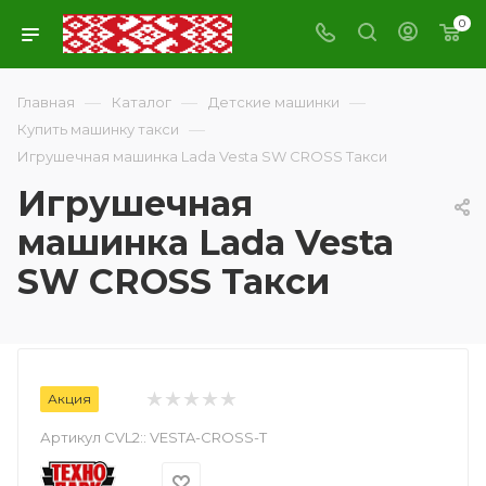
0
—
—
—
Главная
Каталог
Детские машинки
—
Купить машинку такси
Игрушечная машинка Lada Vesta SW CROSS Такси
Игрушечная
машинка Lada Vesta
SW CROSS Такси
Акция
Артикул CVL2::
VESTA-CROSS-T