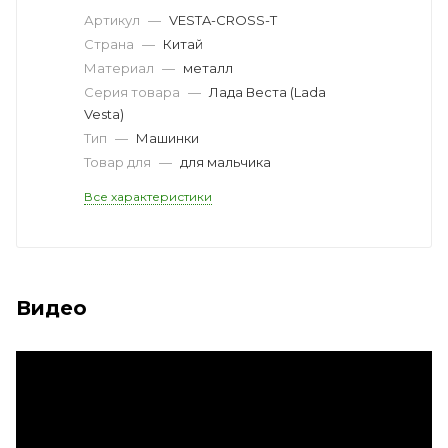
Артикул
—
VESTA-CROSS-T
Страна
—
Китай
Материал
—
металл
Серия товара
—
Лада Веста (Lada
Vesta)
Тип
—
Машинки
Товар для
—
для мальчика
Все характеристики
Видео