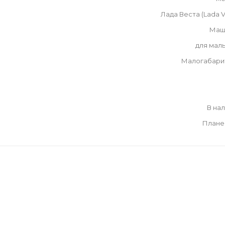
Лада Веста (Lada V
Маш
для мал
Малогабари
В на
Плане