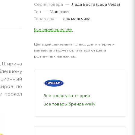
Серия товара
—
Лада Веста (Lada Vesta)
Тип
—
Машинки
Товар для
—
для мальчика
Все характеристики
Цена действительна только для интернет-
магазина и может отличаться от цен в
розничных магазинах
м, Ширина
юбленному
рционный
жиров по
ии прокол
Все товары категории
Все товары бренда Welly