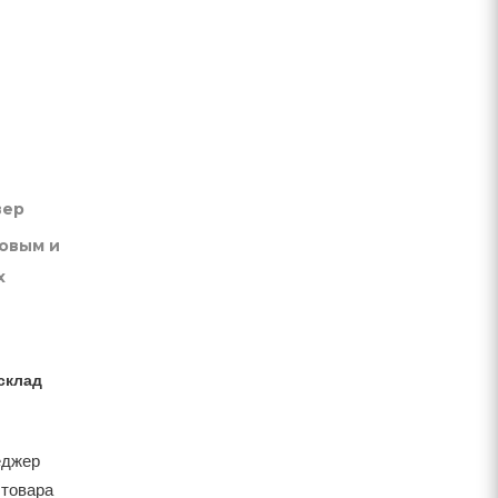
вер
товым и
х
склад
еджер
 товара