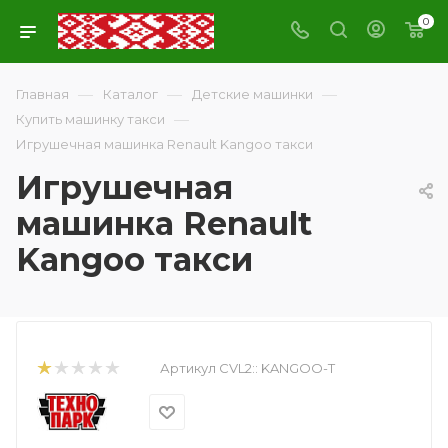
0
—
—
—
Главная
Каталог
Детские машинки
—
Купить машинку такси
Игрушечная машинка Renault Kangoo такси
Игрушечная
машинка Renault
Kangoo такси
Артикул CVL2::
KANGOO-T