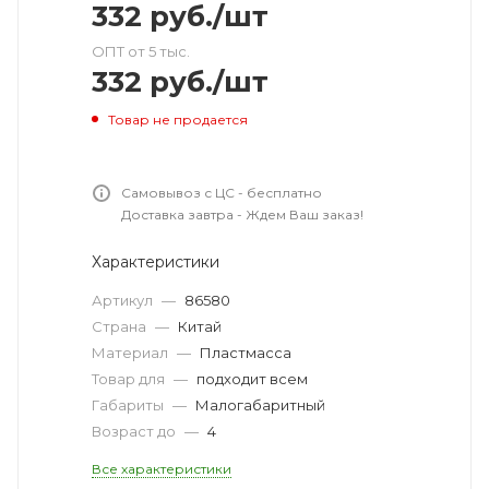
332
руб.
/шт
ОПТ от 5 тыс.
332
руб.
/шт
Товар не продается
Самовывоз с ЦС - бесплатно
Доставка завтра - Ждем Ваш заказ!
Характеристики
Артикул
—
86580
Страна
—
Китай
Материал
—
Пластмасса
Товар для
—
подходит всем
Габариты
—
Малогабаритный
Возраст до
—
4
Все характеристики