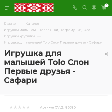
0
—
—
Главная
Каталог
—
Игрушки малышам - Неваляшки, Погремушки, Юла
—
Игрушки крутилки
Игрушка для малышей Tolo Слон Первые друзья - Сафари
Игрушка для
малышей Tolo Слон
Первые друзья -
Сафари
Артикул CVL2::
86580