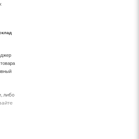
х
склад
еджер
 товара
тивный
, либо
вайте