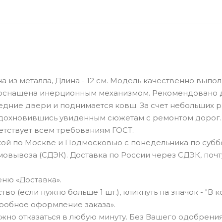
з металла, Длина - 12 см. Модель качественно выпол
 оснащена инерционным механизмом. Рекомендовано 
едние двери и поднимается ковш. За счет небольших 
 вдохновившись увиденным сюжетам с ремонтом дорог.
тствует всем требованиям ГОСТ.
ой по Москве и Подмосковью с понедельника по суббо
овывоза (СДЭК). Доставка по России через СДЭК, почт
ню «Доставка».
о (если нужно больше 1 шт.), кликнуть на значок - "В к
робное оформление заказа».
можно отказаться в любую минуту. Без Вашего одобрения