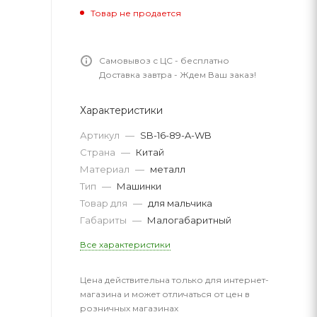
Товар не продается
Самовывоз с ЦС - бесплатно
Доставка завтра - Ждем Ваш заказ!
Характеристики
Артикул
—
SB-16-89-A-WB
Страна
—
Китай
Материал
—
металл
Тип
—
Машинки
Товар для
—
для мальчика
Габариты
—
Малогабаритный
Все характеристики
Цена действительна только для интернет-
магазина и может отличаться от цен в
розничных магазинах