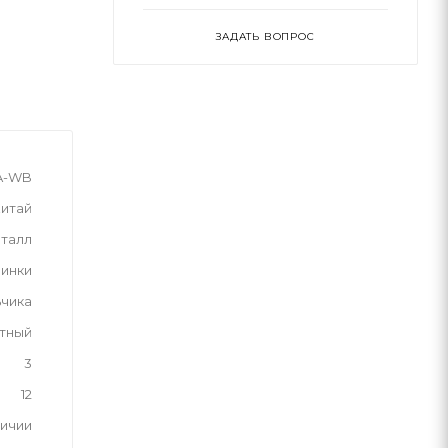
ЗАДАТЬ ВОПРОС
-A-WB
итай
талл
инки
ьчика
тный
3
12
личии