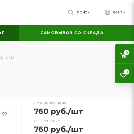
ПОИСК
ВОЙТИ
ОГ
САМОВЫВОЗ СО СКЛАДА
0
р 12 см
0
Розничная цена
760
руб.
/шт
ОПТ от 5 тыс.
760
руб.
/шт