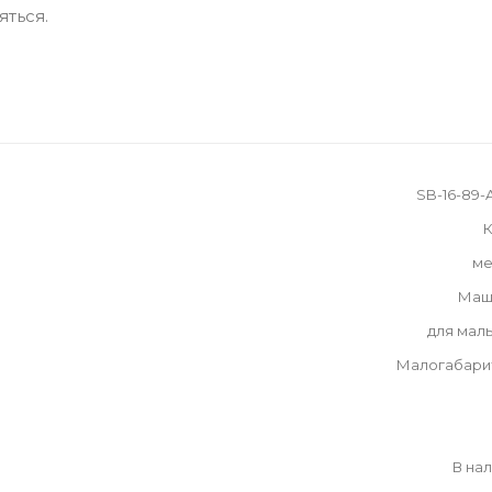
яться.
SB-16-89
К
ме
Маш
для мал
Малогабари
В на