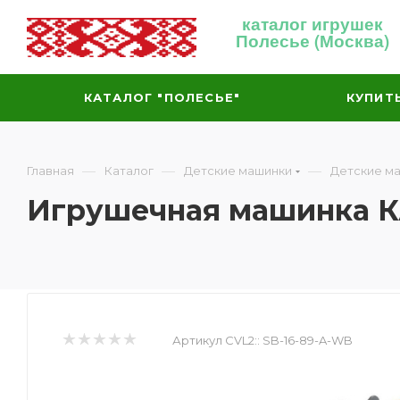
каталог игрушек
Полесье (Москва)
КАТАЛОГ "ПОЛЕСЬЕ"
КУПИТ
—
—
—
Главная
Каталог
Детские машинки
Детские м
Игрушечная машинка К
Артикул CVL2::
SB-16-89-A-WB