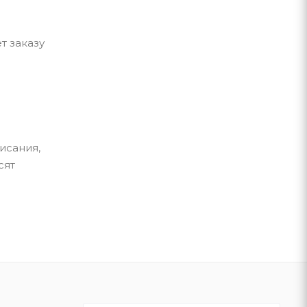
т заказу
исания,
сят