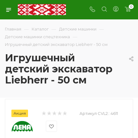
0
—
—
—
Главная
Каталог
Детские машинки
—
Детские машинки спецтехника
Игрушечный детский экскаватор Liebherr - 50 см
Игрушечный
детский экскаватор
Liebherr - 50 см
Акция
Артикул CVL2::
4611