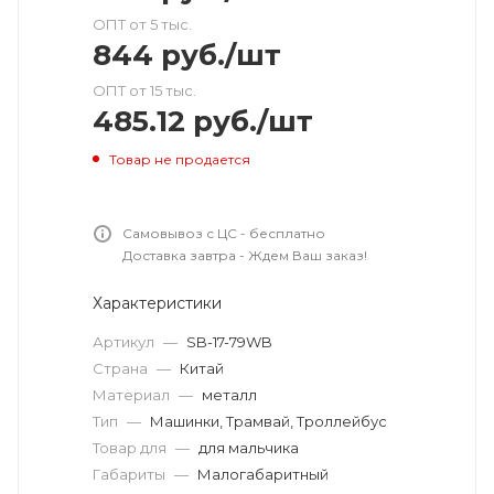
ОПТ от 5 тыс.
844
руб.
/шт
ОПТ от 15 тыс.
485.12
руб.
/шт
Товар не продается
Самовывоз с ЦС - бесплатно
Доставка завтра - Ждем Ваш заказ!
Характеристики
Артикул
—
SB-17-79WB
Страна
—
Китай
Материал
—
металл
Тип
—
Машинки, Трамвай, Троллейбус
Товар для
—
для мальчика
Габариты
—
Малогабаритный