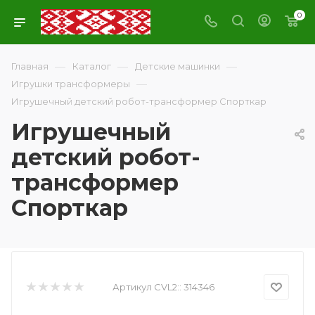
0
—
—
—
Главная
Каталог
Детские машинки
—
Игрушки трансформеры
Игрушечный детский робот-трансформер Спорткар
Игрушечный
детский робот-
трансформер
Спорткар
Артикул CVL2::
314346