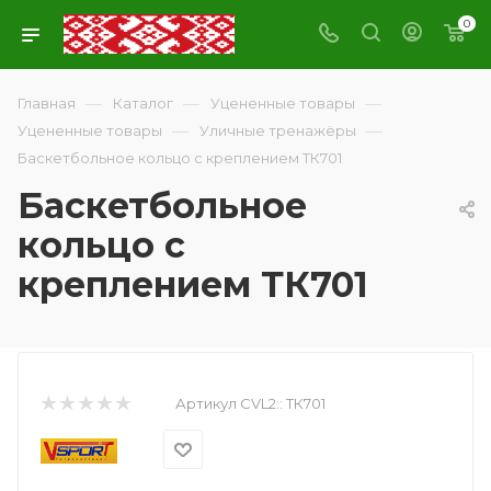
0
—
—
—
Главная
Каталог
Уцененные товары
—
—
Уцененные товары
Уличные тренажёры
Баскетбольное кольцо с креплением ТК701
Баскетбольное
кольцо с
креплением ТК701
Артикул CVL2::
ТК701