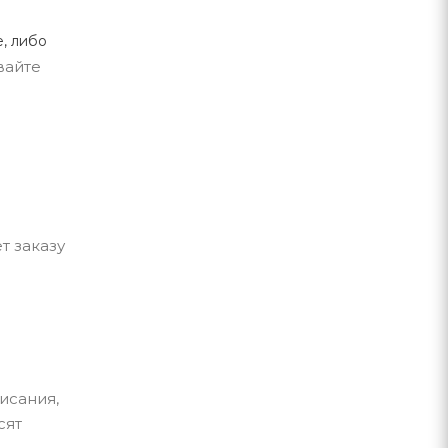
, либо
вайте
т заказу
исания,
сят