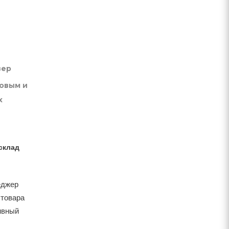
вер
товым и
х
склад
еджер
 товара
тивный