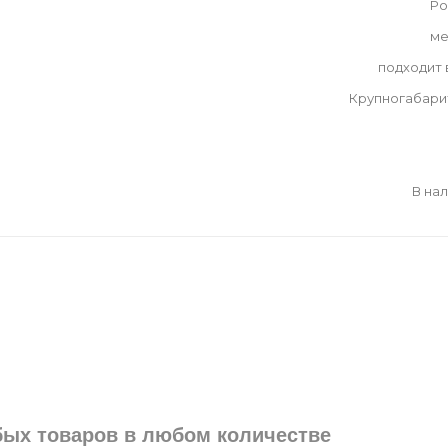
Ро
ме
подходит
Крупногабари
В на
юбых товаров в любом количестве