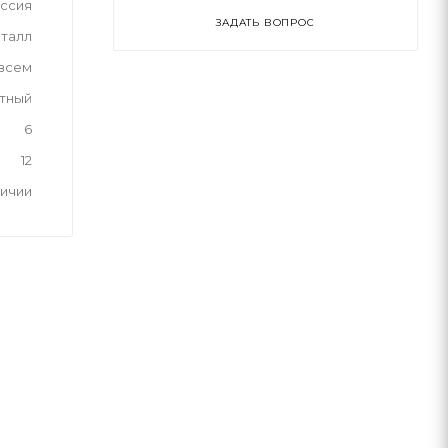
ссия
ЗАДАТЬ ВОПРОС
талл
 всем
тный
6
12
личии