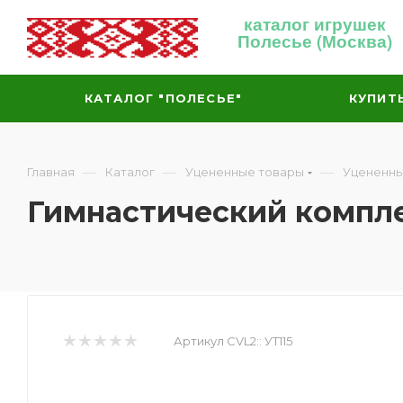
каталог игрушек
Полесье (Москва)
КАТАЛОГ "ПОЛЕСЬЕ"
КУПИТ
—
—
—
Главная
Каталог
Уцененные товары
Уцененны
Гимнастический компле
Артикул CVL2::
УТ115