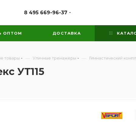
8 495 669-96-37
Ь ОПТОМ
ДОСТАВКА
КАТАЛ
—
—
е товары
Уличные тренажёры
Гимнастический компл
кс УТ115