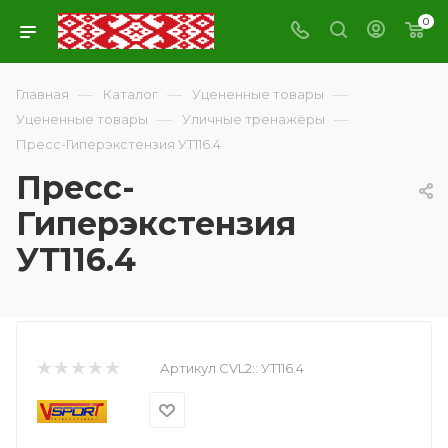
0
—
—
—
Главная
Каталог
Уцененные товары
—
—
Уцененные товары
Уличные тренажёры
Пресс-Гиперэкстензия УТ116.4
Пресс-
Гиперэкстензия
УТ116.4
Артикул CVL2::
УТ116.4