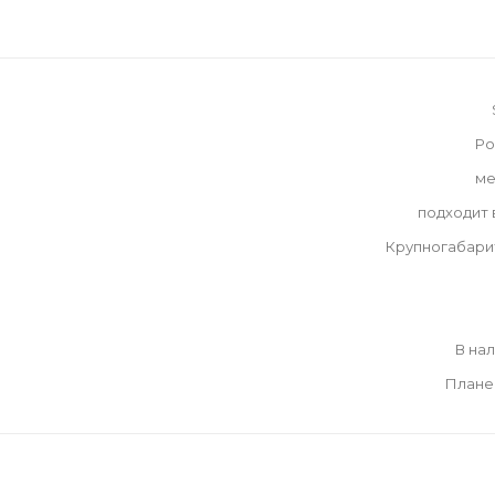
Ро
ме
подходит
Крупногабари
В на
Плане