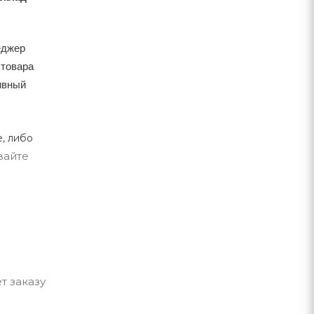
еджер
 товара
тивный
, либо
вайте
т заказу