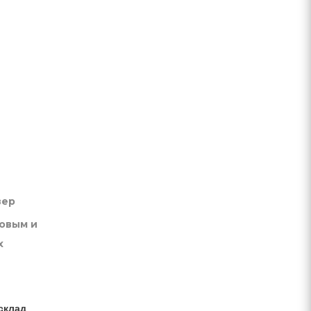
вер
товым и
х
склад