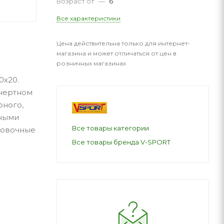
Возраст от
—
6
Все характеристики
Цена действительна только для интернет-
магазина и может отличаться от цен в
розничных магазинах
0х20.
инертном
рного,
вными
Все товары категории
ровочные
Все товары бренда V-SPORT