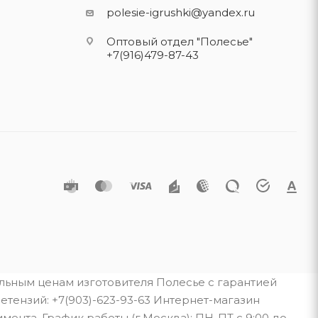
polesie-igrushki@yandex.ru
Оптовый отдел "Полесье"
+7(916)479-87-43
альным ценам изготовителя Полесье с гарантией
тензий: +7(903)-623-93-63 Интернет-магазин
мента. График работы (г.Москва): ПН-ПТ с 9:00 до