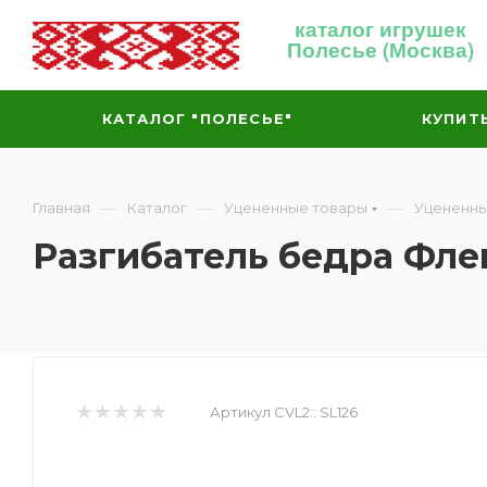
каталог игрушек
Полесье (Москва)
КАТАЛОГ "ПОЛЕСЬЕ"
КУПИТ
—
—
—
Главная
Каталог
Уцененные товары
Уцененны
Разгибатель бедра Флек
Артикул CVL2::
SL126