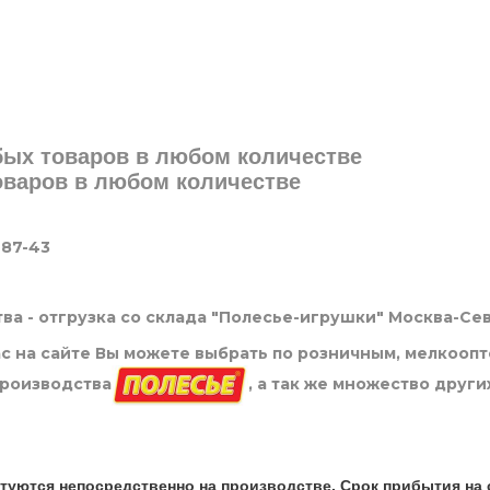
юбых товаров в любом количестве
товаров в любом количестве
-87-43
ва - отгрузка со склада "Полесье-игрушки" Москва-Се
нас на сайте Вы можете выбрать по розничным, мелкооп
производства
, а так же множество други
туются непосредственно на производстве. Срок прибытия на 