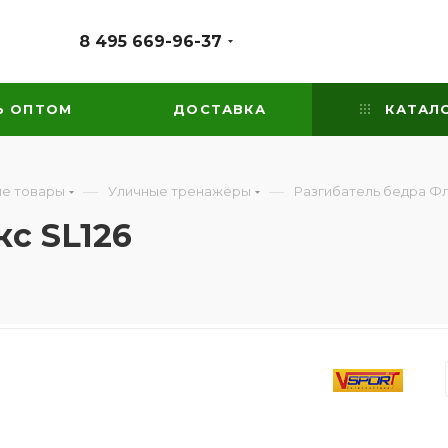
8 495 669-96-37
Ь ОПТОМ
ДОСТАВКА
КАТАЛ
—
—
е товары
Уличные тренажёры
Разгибатель бедра Фл
с SL126