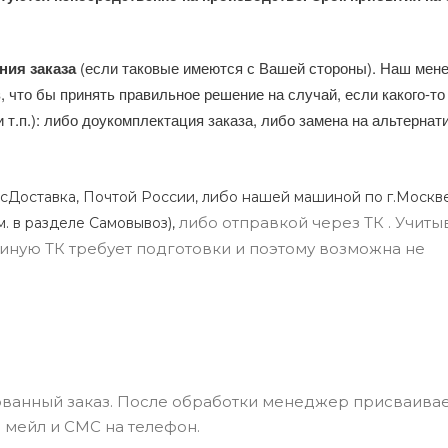
ния заказа
(если таковые имеются с Вашей стороны). Наш мен
, что бы принять правильное решение на случай, если какого-то
и т.п.): либо доукомплектация заказа, либо замена на альтерна
сДоставка, Почтой России, либо нашей машиной по г.Москве
либо отправкой через ТК . Учиты
м. в разделе Самовывоз),
ли иную ТК требует подготовки и поэтому возможна не
ванный заказ. После обработки менеджер присваивае
 мейл и СМС на телефон.