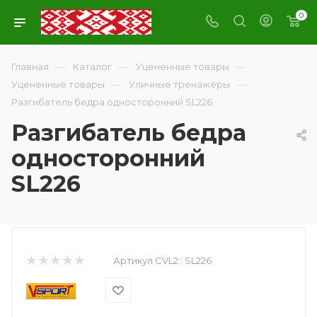
0
—
—
—
Главная
Каталог
Уцененные товары
—
—
Уцененные товары
Уличные тренажёры
Разгибатель бедра односторонний SL226
Разгибатель бедра
односторонний
SL226
Артикул CVL2::
SL226