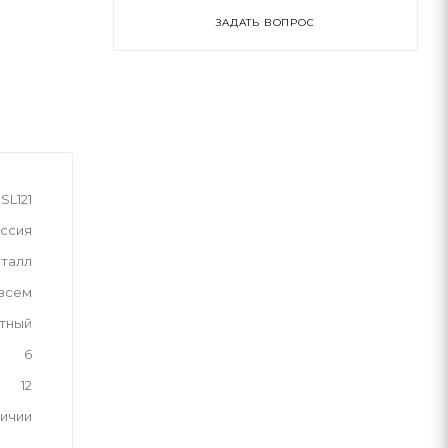
ЗАДАТЬ ВОПРОС
SL121
ссия
талл
 всем
тный
6
12
личии