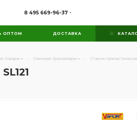
8 495 669-96-37
Ь ОПТОМ
ДОСТАВКА
КАТАЛ
—
—
е товары
Уличные тренажёры
Станок гимнастический
SL121