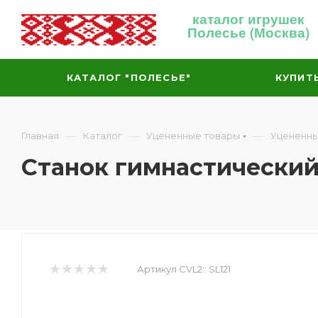
каталог игрушек
Полесье (Москва)
КАТАЛОГ "ПОЛЕСЬЕ"
КУПИТ
—
—
—
Главная
Каталог
Уцененные товары
Уцененны
Станок гимнастический 
Артикул CVL2::
SL121