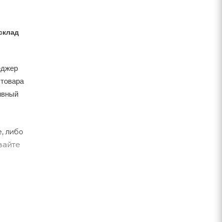
склад
еджер
 товара
тивный
, либо
вайте