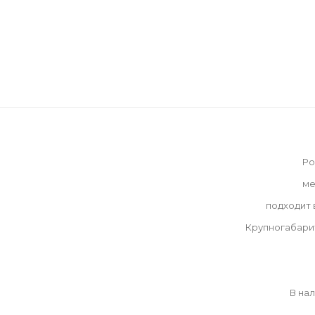
Ро
ме
подходит
Крупногабари
В на