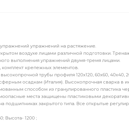
 упражнений упражнений на растяжение.
открытом воздухе лицами различной подготовки. Трена
ного выполнения упражнений двумя-тремя лицами.
, комплект крепежных элементов.
высокопрочной трубы профиля 120х120, 60х60, 40х40, 2
осферным осадкам (Италия). Высокопрочная сварка в 
рмованным способом из гранулированного пластика че
равмоопасные места защищены пластиковыми декорати
а подшипниках закрытого типа. Все открытые регули
; Высота- 1200 ;