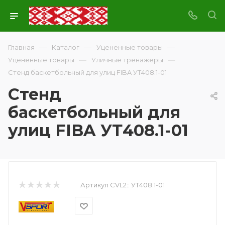
—
—
—
Главная
Каталог
Уцененные товары
—
—
Уцененные товары
Уличные тренажёры
Стенд баскетбольный для улиц FIBA УТ408.1-01
Стенд
баскетбольный для
улиц FIBA УТ408.1-01
Артикул CVL2::
УТ408.1-01