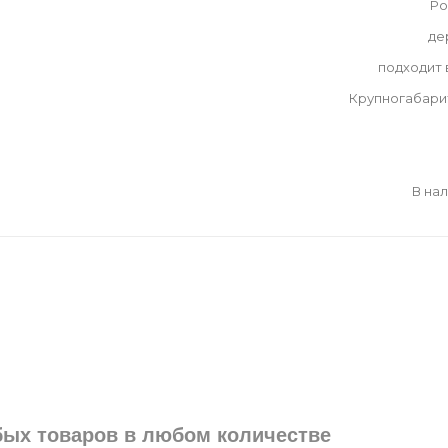
Ро
де
подходит
Крупногабари
В на
юбых товаров в любом количестве