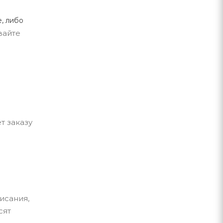
, либо
вайте
т заказу
исания,
сят