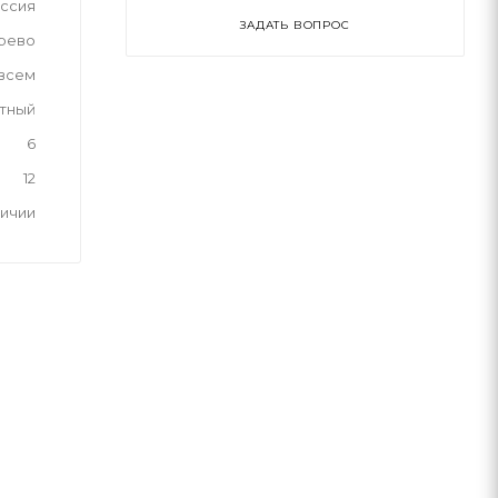
ссия
ЗАДАТЬ ВОПРОС
рево
 всем
тный
6
12
личии