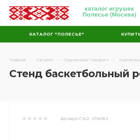
каталог игрушек
Полесье (Москва)
КАТАЛОГ "ПОЛЕСЬЕ"
КУПИТ
—
—
—
Главная
Каталог
Уцененные товары
Уцененны
Стенд баскетбольный р
Артикул CVL2::
УТ408.2