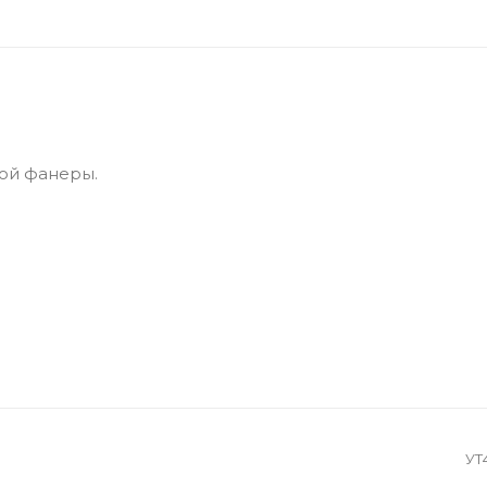
ой фанеры.
УТ