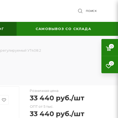
ПОИСК
ОГ
САМОВЫВОЗ СО СКЛАДА
0
 регулируемый УТ408.2
0
Розничная цена
33 440
руб.
/шт
ОПТ от 5 тыс.
33 440
руб.
/шт