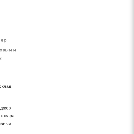
вер
товым и
х
склад
еджер
 товара
тивный