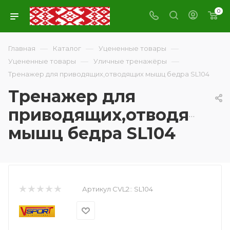
0
—
—
—
Главная
Каталог
Уцененные товары
—
—
Уцененные товары
Уличные тренажёры
Тренажер для приводящих,отводящих мышц бедра SL104
Тренажер для
приводящих,отводящих
мышц бедра SL104
Артикул CVL2::
SL104