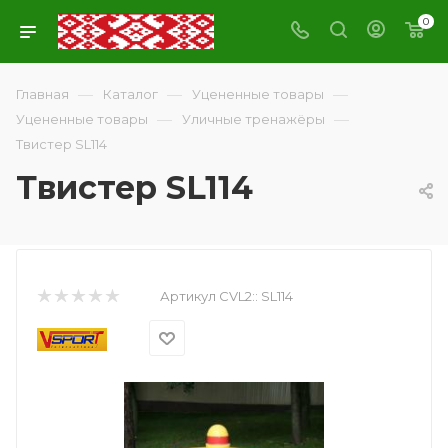
0
—
—
—
Главная
Каталог
Уцененные товары
—
—
Уцененные товары
Уличные тренажёры
Твистер SL114
Твистер SL114
Артикул CVL2::
SL114