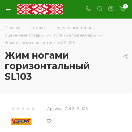
0
—
—
—
Главная
Каталог
Уцененные товары
—
—
Уцененные товары
Уличные тренажёры
Жим ногами горизонтальный SL103
Жим ногами
горизонтальный
SL103
Артикул CVL2::
SL103