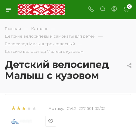
0
—
—
Главная
Каталог
—
Детские велосипеды и самокаты для детей
—
Велосипед Малыш трехколесный
Детский велосипед Малыш с кузовом
Детский велосипед
Малыш с кузовом
Артикул CVL2::
527-501-05/05