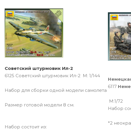
Советский штурмовик Ил-2
6125 Советский штурмовик Ил-2 М: 1/144
Немецкая
6117
Неме
Набор для сборки одной модели самолета
М:1/72
Размер готовой модели 8 см.
Набор со
*2 неокр
Набор состоит из: