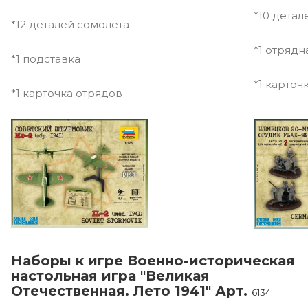
*10 детал
*12 деталей сомолета
*1 отрядн
*1 подставка
*1 карточ
*1 карточка отрядов
Наборы к игре Военно-историческая
настольная игра "Великая
Отечественная. Лето 1941" Арт.
6134