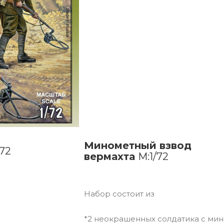
Минометный взвод
/72
вермахта
М:1/72
Набор состоит из
*2 неокрашенных солдатика с ми