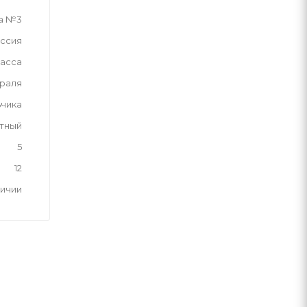
а №3
ссия
асса
враля
ьчика
тный
5
12
личии