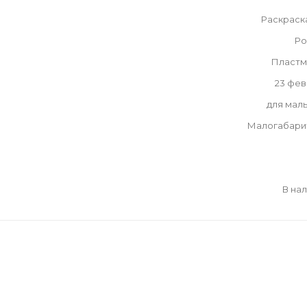
Раскраск
Ро
Пластм
23 фе
для мал
Малогабари
В на