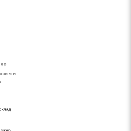
вер
товым и
х
склад
еджер