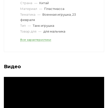
Страна
—
Китай
Материал
—
Пластмасса
Тематика
—
Военная игрушка, 23
февраля
Тип
—
Танк игрушка
Товар для
—
для мальчика
Все характеристики
Видео