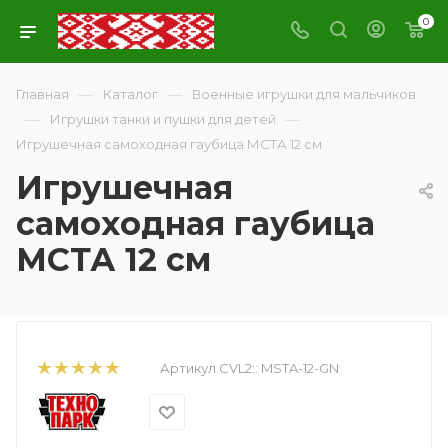
0
—
—
Главная
Каталог
Военные игрушки для мальчиков
—
—
Игрушки танки и пушки для детей
Игрушечная самоходная гаубица МСТА 12 см
Игрушечная
самоходная гаубица
МСТА 12 см
Артикул CVL2::
MSTA-12-GN