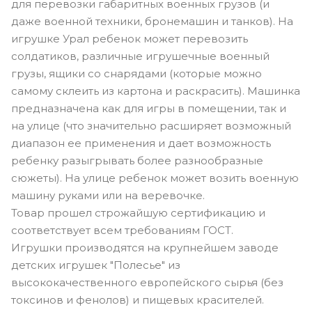
кузова машины цвета хаки (темно оливковый). На
двери кабины эмблема Вооруженных сил РФ.
Борта у грузовика открываются и предназначены
для перевозки габаритных военных грузов (и
даже военной техники, бронемашин и танков). На
игрушке Урал ребенок может перевозить
солдатиков, различные игрушечные военный
грузы, ящики со снарядами (которые можно
самому склеить из картона и раскрасить). Машинка
предназначена как для игры в помещении, так и
на улице (что значительно расширяет возможный
диапазон ее применения и дает возможность
ребенку разыгрывать более разнообразные
сюжеты). На улице ребенок может возить военную
машину руками или на веревочке.
Товар прошел строжайшую сертификацию и
соответствует всем требованиям ГОСТ.
Игрушки производятся на крупнейшем заводе