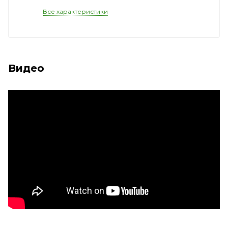
Тематика
—
Военная игрушка
Товар для
—
для мальчика
Габариты
—
Малогабаритный
Все характеристики
Видео