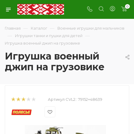
0
—
—
Главная
Каталог
Военные игрушки для мальчиков
—
—
Игрушки танки и пушки для детей
Игрушка военный джип на грузовике
Игрушка военный
джип на грузовике
Артикул CVL2::
79152+48639