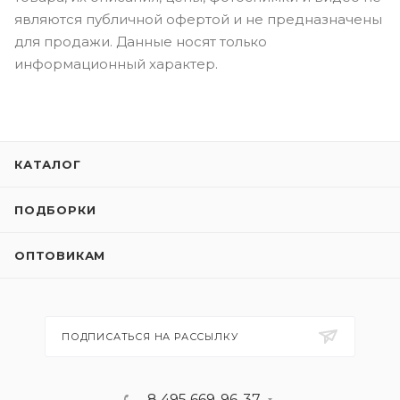
Во исполнении требований ст. 494 ГК РФ все
ТОВАРЫ со статусом "Не продается" под ценой
товара, их описания, цены, фотоснимки и видео не
являются публичной офертой и не предназначены
для продажи. Данные носят только
информационный характер.
КАТАЛОГ
ПОДБОРКИ
ОПТОВИКАМ