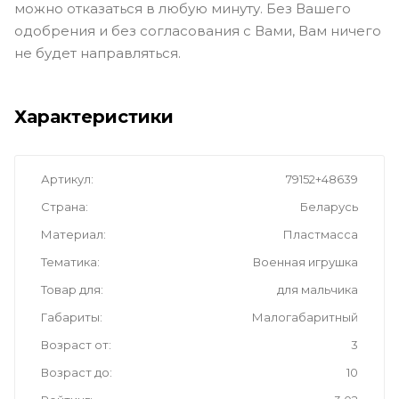
заказа. Рекомендуем «Подробное оформление
заказа».
Сам заказ Вас ни к чему не обязывает. От товара
можно отказаться в любую минуту. Без Вашего
одобрения и без согласования с Вами, Вам ничего
не будет направляться.
Характеристики
Артикул
79152+48639
Страна
Беларусь
Материал
Пластмасса
Тематика
Военная игрушка
Товар для
для мальчика
Габариты
Малогабаритный