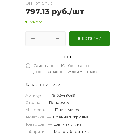
ОПТ от 15 тыс.
797.13
руб.
/шт
Много
В КОРЗИНУ
ВАРИАНТЫ ДОСТАВКИ
ЯндексДоставка в ПУНКТ самовывоза
—
от 279 руб.
Нажмите для просмотра
ДОСТАВКИ
Самовывоз с ЦС - бесплатно
Доставка завтра - Ждем Ваш заказ!
Характеристики
Артикул
—
79152+48639
Страна
—
Беларусь
Материал
—
Пластмасса