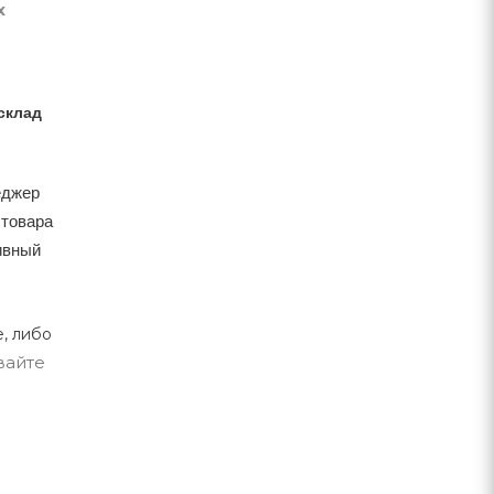
х
склад
еджер
 товара
тивный
, либо
вайте