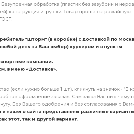
 Безупречная обработка (пластик без зазубрин и неров
шей) конструкция игрушки. Товар прошел строжайшую
ГОСТ.
ебитель "Шторм" (в коробке) с доставкой по Москв
 любой день на Ваш выбор) курьером и в пункты
анспортные компании.
м. в меню «Доставка».
о (если нужно больше 1 шт.), кликнуть на значок - "В к
обное оформление заказа». Сам заказ Вас ни к чему 
нуту. Без Вашего одобрения и без согласования с Вами
оге нашего сайта представлены различные вариант
к этот, так и другой вариант.