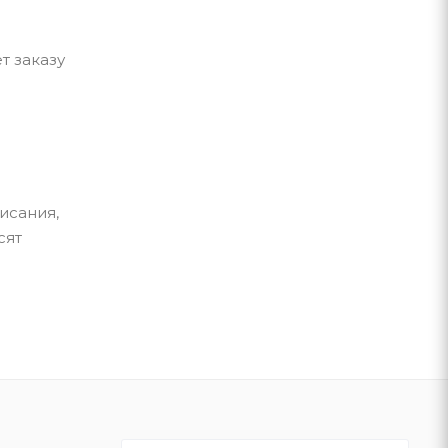
т заказу
исания,
сят