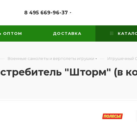
8 495 669-96-37
Ь ОПТОМ
ДОСТАВКА
КАТАЛ
—
—
Военные самолеты и вертолеты игрушки
Игрушечный С
требитель "Шторм" (в к