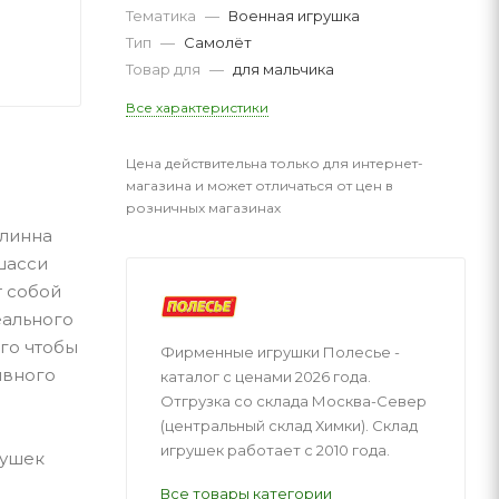
Тематика
—
Военная игрушка
Тип
—
Самолёт
Товар для
—
для мальчика
Все характеристики
Цена действительна только для интернет-
магазина и может отличаться от цен в
розничных магазинах
Длинна
 шасси
т собой
еального
го чтобы
Фирменные игрушки Полесье -
ивного
каталог с ценами 2026 года.
Отгрузка со склада Москва-Север
(центральный склад Химки). Склад
игрушек работает с 2010 года.
рушек
Все товары категории