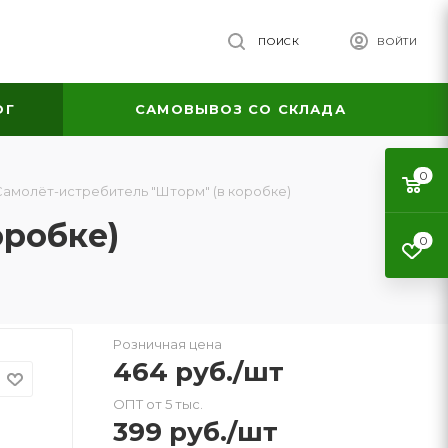
ПОИСК
ВОЙТИ
ОГ
САМОВЫВОЗ СО СКЛАДА
0
амолёт-истребитель "Шторм" (в коробке)
оробке)
0
Розничная цена
464
руб.
/шт
ОПТ от 5 тыс.
399
руб.
/шт