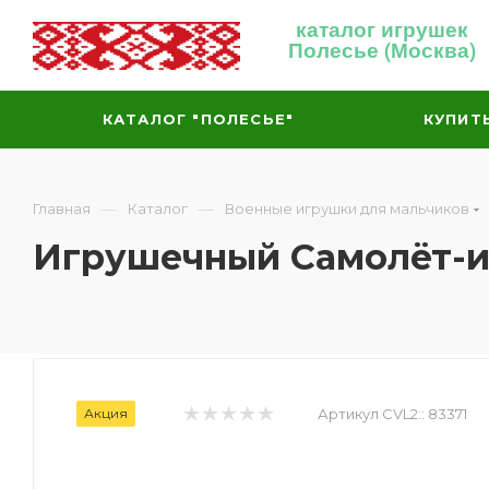
каталог игрушек
Полесье (Москва)
КАТАЛОГ "ПОЛЕСЬЕ"
КУПИТ
—
—
Главная
Каталог
Военные игрушки для мальчиков
Игрушечный Самолёт-ис
Акция
Артикул CVL2::
83371