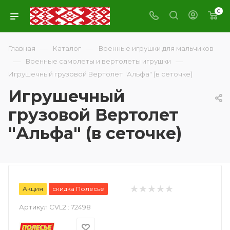
0
—
—
Главная
Каталог
Военные игрушки для мальчиков
—
—
Военные самолеты и вертолеты игрушки
Игрушечный грузовой Вертолет "Альфа" (в сеточке)
Игрушечный
грузовой Вертолет
"Альфа" (в сеточке)
Акция
скидка Полесье
Артикул CVL2::
72498