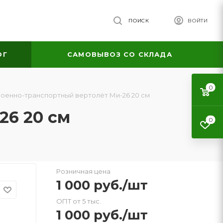
ПОИСК
ВОЙТИ
ОГ
САМОВЫВОЗ СО СКЛАДА
0
оенно-транспортный вертолёт Ми-26 20 см
26 20 см
0
Розничная цена
1 000
руб.
/шт
ОПТ от 5 тыс.
1 000
руб.
/шт