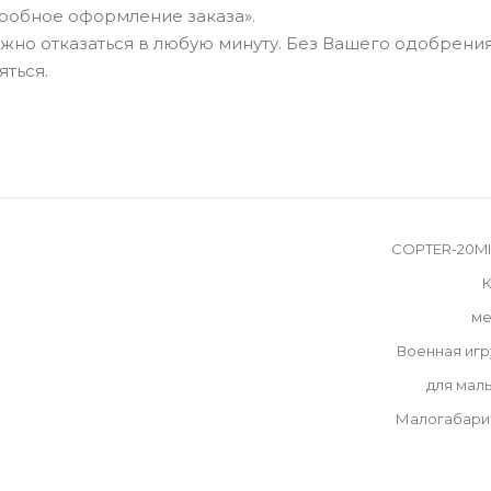
робное оформление заказа».
можно отказаться в любую минуту. Без Вашего одобрения
яться.
COPTER-20MI
К
ме
Военная иг
для мал
Малогабари