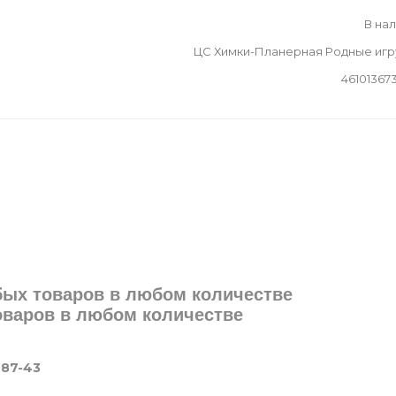
В на
ЦС Химки-Планерная Родные иг
46101367
юбых товаров в любом количестве
товаров в любом количестве
-87-43