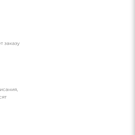
т заказу
исания,
сят