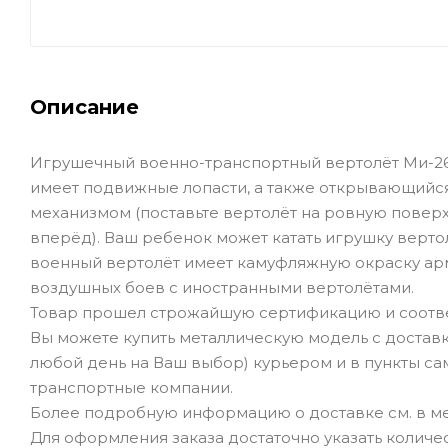
Описание
Игрушечный военно-транспортный вертолёт Ми-26 и
имеет подвижные лопасти, а также открывающийс
механизмом (поставьте вертолёт на ровную поверхно
вперёд). Ваш ребенок может катать игрушку верто
военный вертолёт имеет камуфляжную окраску ар
воздушных боев с иностранными вертолётами.
Товар прошел строжайшую сертификацию и соотве
Вы можете купить металлическую модель с доставк
любой день на Ваш выбор) курьером и в пункты сам
транспортные компании.
Более подробную информацию о доставке см. в ме
Для оформления заказа достаточно указать количеств