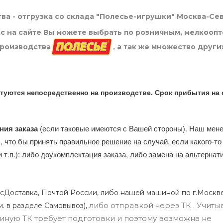
ва - отгрузка со склада "Полесье-игрушки" Москва-Се
нас на сайте Вы можете выбрать по розничным, мелкооп
производства
, а так же множество други
туются непосредственно на производстве. Срок прибытия на 
ния заказа
(если таковые имеются с Вашей стороны). Наш мен
, что бы принять правильное решение на случай, если какого-то
и т.п.): либо доукомплектация заказа, либо замена на альтерна
сДоставка, Почтой России, либо нашей машиной по г.Москве
либо отправкой через ТК . Учиты
м. в разделе Самовывоз),
ли иную ТК требует подготовки и поэтому возможна не