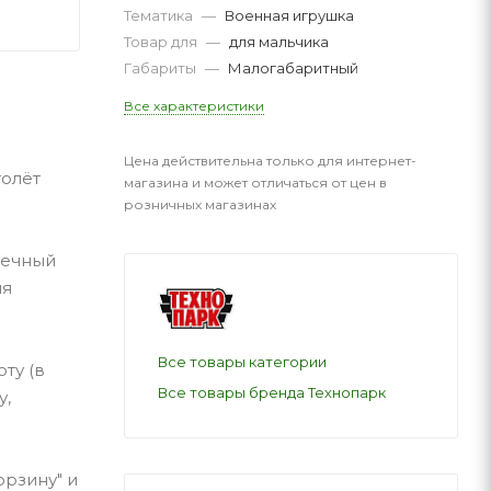
Тематика
—
Военная игрушка
Товар для
—
для мальчика
Габариты
—
Малогабаритный
Все характеристики
Цена действительна только для интернет-
толёт
магазина и может отличаться от цен в
розничных магазинах
шечный
ия
Все товары категории
ту (в
Все товары бренда Технопарк
у,
орзину" и