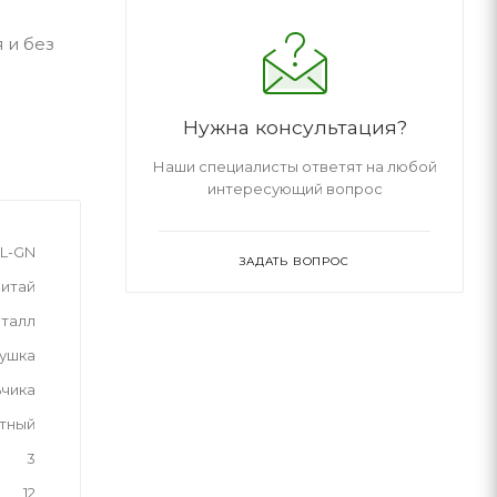
 и без
Нужна консультация?
Наши специалисты ответят на любой
интересующий вопрос
L-GN
ЗАДАТЬ ВОПРОС
итай
талл
рушка
ьчика
тный
3
12