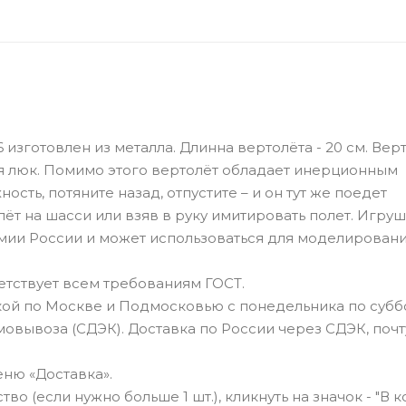
зготовлен из металла. Длинна вертолёта - 20 см. Вер
я люк. Помимо этого вертолёт обладает инерционным
сть, потяните назад, отпустите – и он тут же поедет
лёт на шасси или взяв в руку имитировать полет. Игру
мии России и может использоваться для моделирован
тствует всем требованиям ГОСТ.
ой по Москве и Подмосковью с понедельника по суббо
овывоза (СДЭК). Доставка по России через СДЭК, почт
ню «Доставка».
о (если нужно больше 1 шт.), кликнуть на значок - "В к