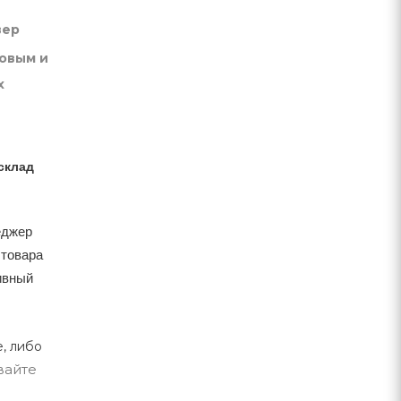
вер
товым и
х
склад
еджер
 товара
тивный
, либо
вайте