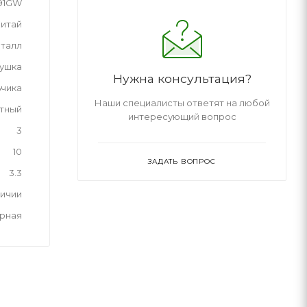
91GW
итай
талл
рушка
Нужна консультация?
ьчика
Наши специалисты ответят на любой
тный
интересующий вопрос
3
10
ЗАДАТЬ ВОПРОС
3.3
личии
рная