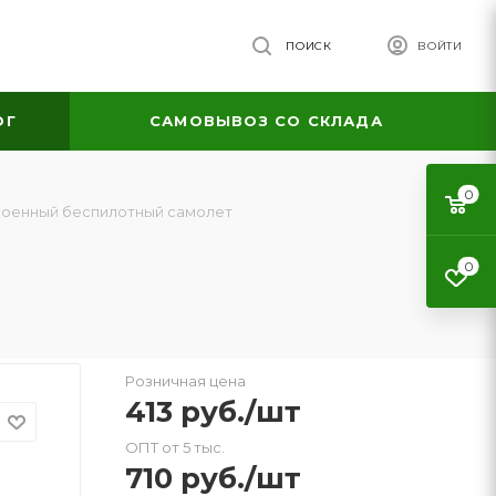
ПОИСК
ВОЙТИ
ОГ
САМОВЫВОЗ СО СКЛАДА
0
оенный беспилотный самолет
0
Розничная цена
413
руб.
/шт
ОПТ от 5 тыс.
710
руб.
/шт