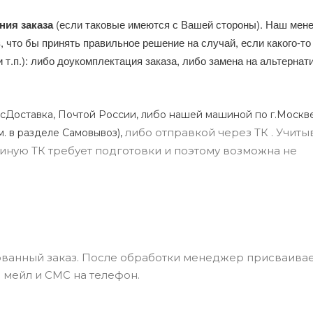
ния заказа
(если таковые имеются с Вашей стороны). Наш мен
, что бы принять правильное решение на случай, если какого-то
и т.п.): либо доукомплектация заказа, либо замена на альтерна
сДоставка, Почтой России, либо нашей машиной по г.Москве
либо отправкой через ТК . Учиты
м. в разделе Самовывоз),
ли иную ТК требует подготовки и поэтому возможна не
ванный заказ. После обработки менеджер присваивае
 мейл и СМС на телефон.