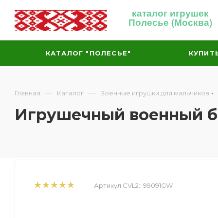
каталог игрушек
Полесье (Москва)
КАТАЛОГ "ПОЛЕСЬЕ"
КУПИТ
—
—
Главная
Каталог
Военные игрушки для мальчиков
Игрушечный военный б
Артикул CVL2::
99091GW