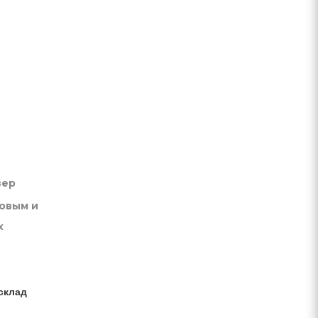
вер
товым и
х
склад