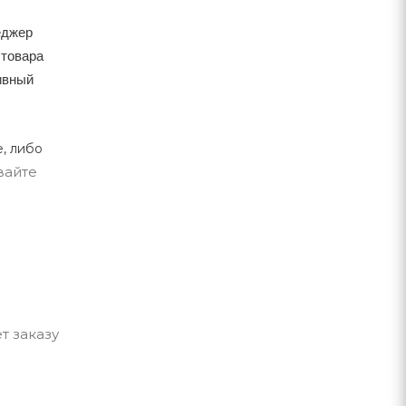
еджер
 товара
тивный
, либо
вайте
т заказу