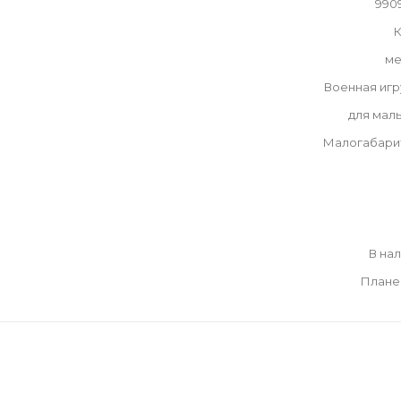
990
К
ме
Военная иг
для мал
Малогабари
В на
Плане