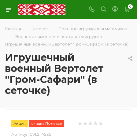
0
—
—
Главная
Каталог
Военные игрушки для мальчиков
—
—
Военные самолеты и вертолеты игрушки
Игрушечный военный Вертолет "Гром-Сафари" (в сеточке)
Игрушечный
военный Вертолет
"Гром-Сафари" (в
сеточке)
Акция
скидка Полесье
Артикул CVL2::
72351