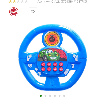
Артикул CVL2::
3724584/4681705