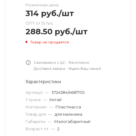
Розничная цена
314
руб.
/шт
ОПТ от 15 тыс.
288.50
руб.
/шт
Товар не продается
Самовывоз с ЦС - бесплатно
Доставка завтра - Ждем Ваш заказ!
Характеристики
Артикул
—
3724584/4681705
Страна
—
Китай
Материал
—
Пластмасса
Товар для
—
для мальчика
Габариты
—
Малогабаритный
Возраст от
—
2