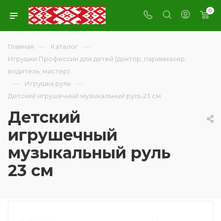
0
—
—
Главная
Каталог
Игрушки Профессии для детей (доктор, парикмахер,
водитель, мастер)
—
—
Игрушка руль
Детский игрушечный музыкальный руль 23 см
Детский
игрушечный
музыкальный руль
23 см