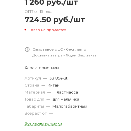
1 260
руб.
/шт
ОПТ от 15 тыс.
724.50
руб.
/шт
Товар не продается
Самовывоз с ЦС - бесплатно
Доставка завтра - Ждем Ваш заказ!
Характеристики
Артикул
—
331854-ut
Страна
—
Китай
Материал
—
Пластмасса
Товар для
—
для мальчика
Габариты
—
Малогабаритный
Возраст от
—
1
Все характеристики