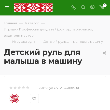
0
—
—
Главная
Каталог
Игрушки Профессии для детей (доктор, парикмахер,
водитель, мастер)
—
—
Игрушка руль
Детский руль для малыша в машину
Детский руль для
малыша в машину
Артикул CVL2::
331854-ut