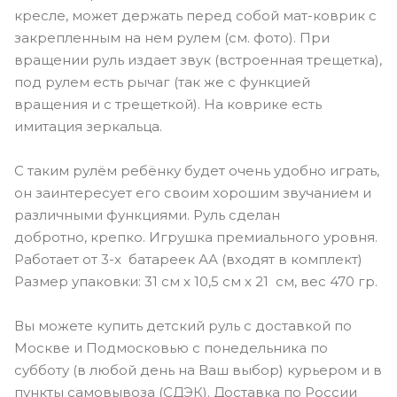
кресле, может держать перед собой мат-коврик с
закрепленным на нем рулем (см. фото). При
вращении руль издает звук (встроенная трещетка),
под рулем есть рычаг (так же с функцией
вращения и с трещеткой). На коврике есть
имитация зеркальца.
С таким рулём ребёнку будет очень удобно играть,
он заинтересует его своим хорошим звучанием и
различными функциями. Руль сделан
добротно, крепко. Игрушка премиального уровня.
Работает от 3-х батареек АА (входят в комплект)
Размер упаковки: 31 см х 10,5 см х 21 см, вес 470 гр.
Вы можете купить детский руль с доставкой по
Москве и Подмосковью с понедельника по
субботу (в любой день на Ваш выбор) курьером и в
пункты самовывоза (СДЭК). Доставка по России