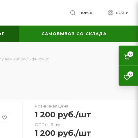
ПОИСК
ВОЙТИ
ОГ
САМОВЫВОЗ СО СКЛАДА
0
рушечный руль фиксики
0
Розничная цена
1 200
руб.
/шт
ОПТ от 5 тыс.
1 200
руб.
/шт