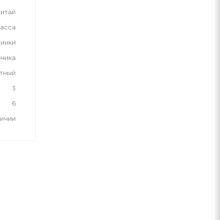
итай
асса
инки
ьчика
тный
3
6
личии