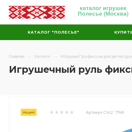
каталог игрушек
Полесье (Москва)
КАТАЛОГ "ПОЛЕСЬЕ"
КУПИТ
—
—
Главная
Каталог
Игрушки Профессии для детей (док
Игрушечный руль фикс
Акция
Артикул CVL2::
7749