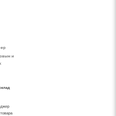
вер
товым и
х
склад
еджер
 товара