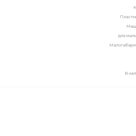
К
Пластм
Маш
для мал
Малогабари
В на