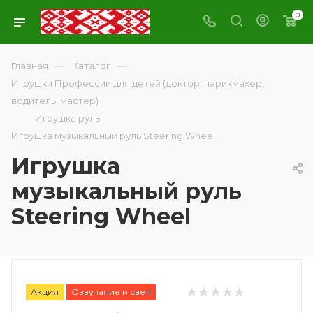
0
—
—
Главная
Каталог
Игрушки Профессии для детей (доктор, парикмахер,
водитель, мастер)
—
—
Игрушка руль
Игрушка музыкальный руль Steering Wheel
Игрушка
музыкальный руль
Steering Wheel
Акция
Озвучание и свет!