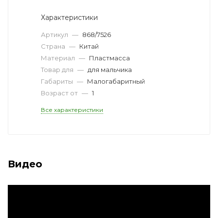
Характеристики
Артикул
—
868/7526
Страна
—
Китай
Материал
—
Пластмасса
Товар для
—
для мальчика
Габариты
—
Малогабаритный
Возраст от
—
1
Все характеристики
Видео