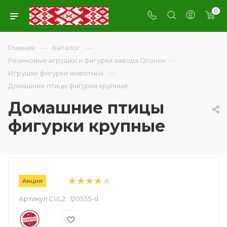
0
—
—
Главная
Каталог
—
Резиновые игрушки и фигурки завода Огонек
—
Игрушки фигурки животных
Домашние птицы фигурки крупные
Домашние птицы
фигурки крупные
Акция
Артикул CVL2::
120535-sl