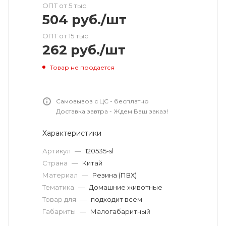
ОПТ от 5 тыс.
504
руб.
/шт
ОПТ от 15 тыс.
262
руб.
/шт
Товар не продается
Самовывоз с ЦС - бесплатно
Доставка завтра - Ждем Ваш заказ!
Характеристики
Артикул
—
120535-sl
Страна
—
Китай
Материал
—
Резина (ПВХ)
Тематика
—
Домашние животные
Товар для
—
подходит всем
Габариты
—
Малогабаритный