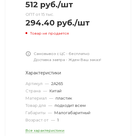
512
руб.
/шт
ОПТ от 15 тыс.
294.40
руб.
/шт
Товар не продается
Самовывоз с ЦС - бесплатно
Доставка завтра - Ждем Ваш заказ!
Характеристики
Артикул
—
2A265
Страна
—
Китай
Материал
—
пластик
Товар для
—
подходит всем
Габариты
—
Малогабаритный
Возраст от
—
1
Все характеристики