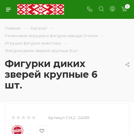
0
—
—
Главная
Каталог
—
Резиновые игрушки и фигурки завода Огонек
—
Игрушки фигурки животных
Фигурки диких зверей крупные 6 шт.
Фигурки диких
зверей крупные 6
шт.
Артикул CVL2::
2A265