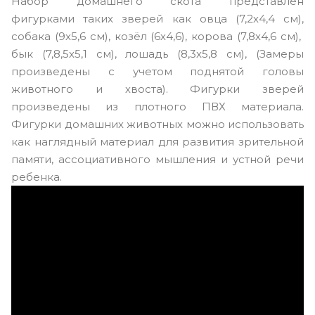
Набор домашнего скота представлен
фигурками таких зверей как овца (7,2х4,4 см),
собака (9х5,6 см), козёл (6х4,6), корова (7,8х4,6 см),
бык (7,8,5х5,1 см), лошадь (8,3x5,8 см), (Замеры
произведены с учетом поднятой головы
животного и хвоста). Фигурки зверей
произведены из плотного ПВХ материала.
Фигурки домашних животных можно использовать
как наглядный материал для развития зрительной
памяти, ассоциативного мышления и устной речи
ребенка.