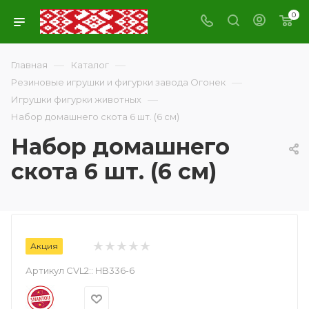
0
—
—
Главная
Каталог
—
Резиновые игрушки и фигурки завода Огонек
—
Игрушки фигурки животных
Набор домашнего скота 6 шт. (6 см)
Набор домашнего
скота 6 шт. (6 см)
Акция
Артикул CVL2::
HB336-6