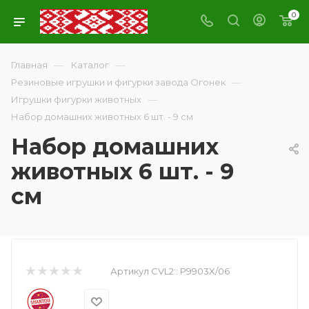
0
—
—
Главная
Каталог
—
Резиновые игрушки и фигурки завода Огонек
—
Игрушки фигурки животных
Набор домашних животных 6 шт. - 9 см
Набор домашних
животных 6 шт. - 9
см
Артикул CVL2::
P9903X/06