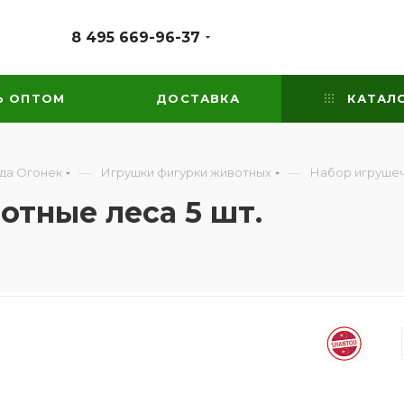
8 495 669-96-37
Ь ОПТОМ
ДОСТАВКА
КАТАЛ
—
—
ода Огонек
Игрушки фигурки животных
Набор игрушеч
тные леса 5 шт.