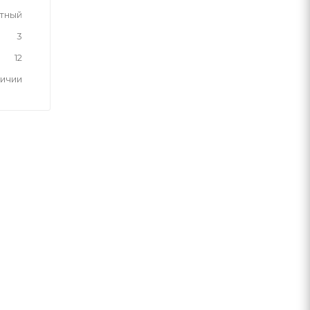
тный
3
12
личии