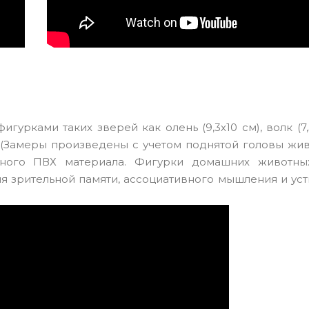
рками таких зверей как олень (9,3х10 см), волк (7,5
6 см), (Замеры произведены с учетом поднятой головы жи
отного ПВХ материала. Фигурки домашних животн
ия зрительной памяти, ассоциативного мышления и ус