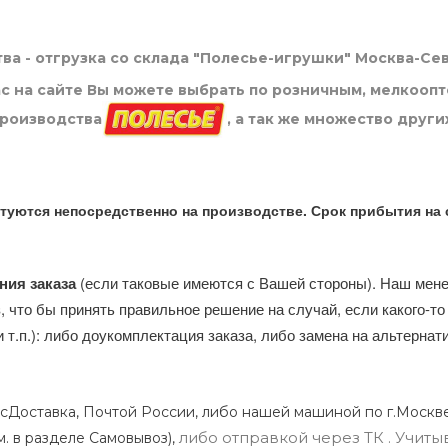
ва - отгрузка со склада "Полесье-игрушки" Москва-Се
нас на сайте Вы можете выбрать по розничным, мелкооп
производства
, а так же множество други
туются непосредственно на производстве. Срок прибытия на 
ния заказа
(если таковые имеются с Вашей стороны). Наш мен
, что бы принять правильное решение на случай, если какого-то
и т.п.): либо доукомплектация заказа, либо замена на альтерна
сДоставка, Почтой России, либо нашей машиной по г.Москве
либо отправкой через ТК . Учиты
м. в разделе Самовывоз),