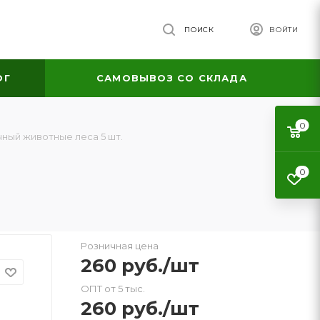
ПОИСК
ВОЙТИ
ОГ
САМОВЫВОЗ СО СКЛАДА
0
ный животные леса 5 шт.
0
Розничная цена
260
руб.
/шт
ОПТ от 5 тыс.
260
руб.
/шт