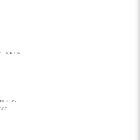
т заказу
исания,
сят