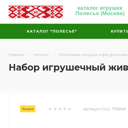
каталог игрушек
Полесье (Москва)
КАТАЛОГ "ПОЛЕСЬЕ"
КУПИТ
—
—
Главная
Каталог
Резиновые игрушки и фигурки зав
Набор игрушечный живо
Акция
Артикул CVL2::
T53848