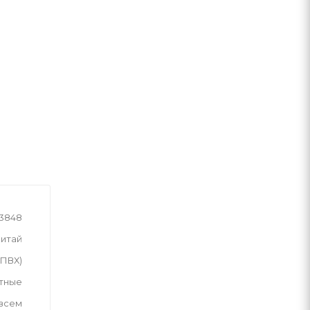
3848
итай
(ПВХ)
тные
 всем