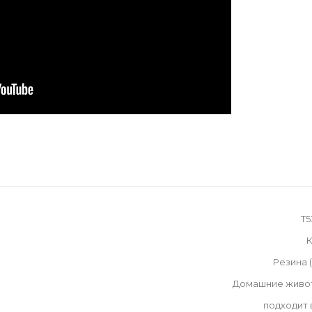
T5
К
Резина 
Домашние живо
подходит