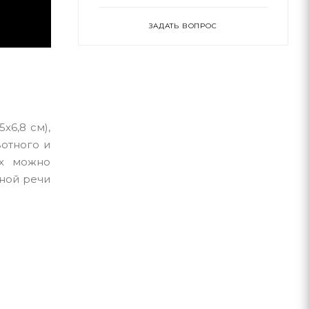
ЗАДАТЬ ВОПРОС
х6,8 см),
вотного и
ых можно
тной речи