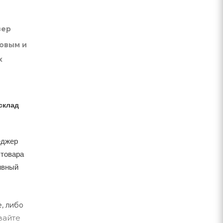
вер
товым и
х
склад
еджер
 товара
тивный
, либо
вайте